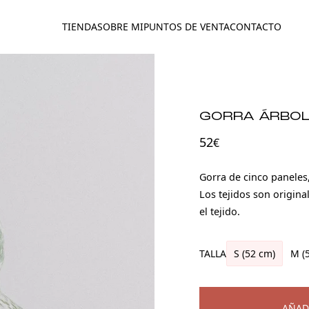
TIENDA
SOBRE MI
PUNTOS DE VENTA
CONTACTO
GORRA ÁRBO
52
€
Gorra de cinco paneles
Los tejidos son original
el tejido.
TALLA
S (52 cm)
M (
AÑAD